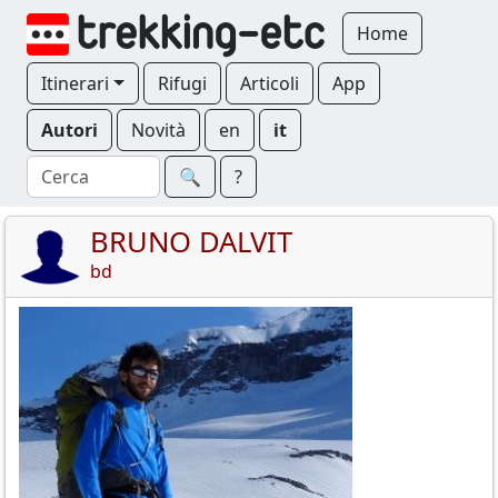
Home
Itinerari
Rifugi
Articoli
App
Autori
Novità
en
it
🔍︎
?
BRUNO DALVIT
bd